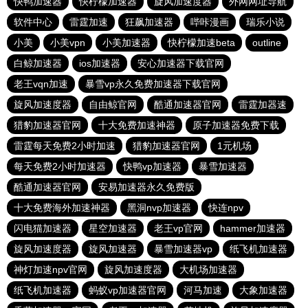
快鸭加速器
快柠檬加速器
旋风加速度器
外网网址导航
软件中心
雷霆加速
狂飙加速器
哔咔漫画
瑞乐小说
小美
小美vpn
小美加速器
快柠檬加速beta
outline
白鲸加速器
ios加速器
安心加速器下载官网
老王vqn加速
暴雪vp永久免费加速器下载官网
旋风加速度器
自由鲸官网
酷通加速器官网
雷霆加器速
猎豹加速器官网
十大免费加速神器
原子加速器免费下载
雷霆每天免费2小时加速
猎豹加速器官网
1元机场
每天免费2小时加速器
快鸭vp加速器
暴雪加速器
酷通加速器官网
安易加速器永久免费版
十大免费海外加速神器
黑洞nvp加速器
快连npv
闪电猫加速器
星空加速器
老王vp官网
hammer加速器
旋风加速度器
旋风加速器
暴雪加速器vp
纸飞机加速器
神灯加速npv官网
旋风加速度器
大机场加速器
纸飞机加速器
蚂蚁vp加速器官网
河马加速
大象加速器