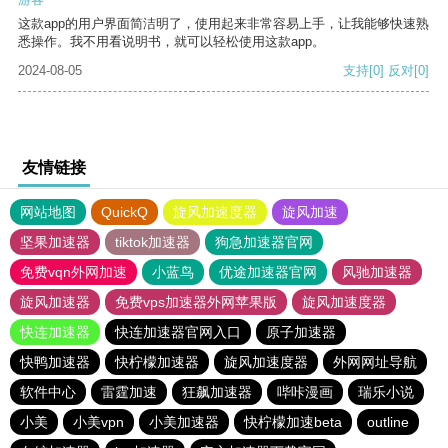
这款app的用户界面简洁明了，使用起来非常容易上手，让我能够快速熟
悉操作。我不用看说明书，就可以轻松使用这款app。
2024-08-05
支持
[0]
反对
[0]
友情链接
网站地图
QuickQ
旋风加速度器
旋风加速
坚果加速器
tiktok加速器
狗急加速器官网
免费vqn外网加速
小蓝鸟
优途加速器官网
风驰加速器
旋风加速器
免费vps加速器外网苹果版
旋风加速度器
快连加速器
快连加速器官网入口
原子加速器
快鸭加速器
快柠檬加速器
旋风加速度器
外网网址导航
软件中心
雷霆加速
狂飙加速器
哔咔漫画
瑞乐小说
小美
小美vpn
小美加速器
快柠檬加速beta
outline