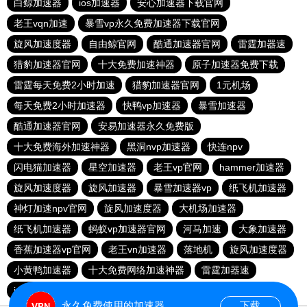
白鲸加速器
ios加速器
安心加速器下载官网
老王vqn加速
暴雪vp永久免费加速器下载官网
旋风加速度器
自由鲸官网
酷通加速器官网
雷霆加器速
猎豹加速器官网
十大免费加速神器
原子加速器免费下载
雷霆每天免费2小时加速
猎豹加速器官网
1元机场
每天免费2小时加速器
快鸭vp加速器
暴雪加速器
酷通加速器官网
安易加速器永久免费版
十大免费海外加速神器
黑洞nvp加速器
快连npv
闪电猫加速器
星空加速器
老王vp官网
hammer加速器
旋风加速度器
旋风加速器
暴雪加速器vp
纸飞机加速器
神灯加速npv官网
旋风加速度器
大机场加速器
纸飞机加速器
蚂蚁vp加速器官网
河马加速
大象加速器
香蕉加速器vp官网
老王vn加速器
落地机
旋风加速度器
小黄鸭加速器
十大免费网络加速神器
雷霆加器速
ios加速器
永久免费使用的加速器
下载