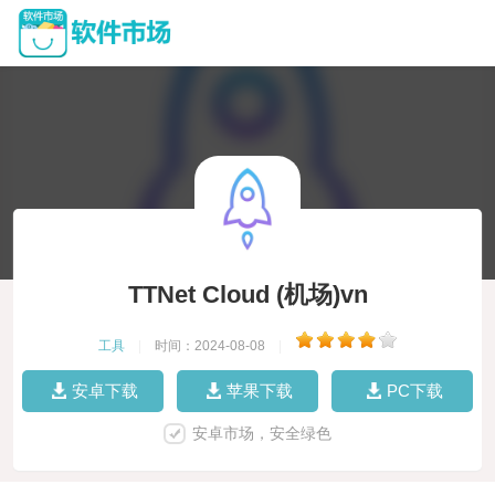
TTNet Cloud (机场)vn
工具
|
时间：2024-08-08
|
安卓下载
苹果下载
PC下载
安卓市场，安全绿色