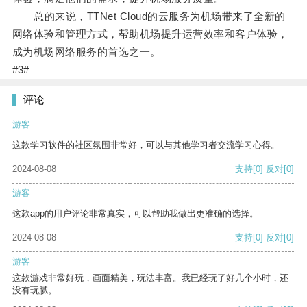
总的来说，TTNet Cloud的云服务为机场带来了全新的
网络体验和管理方式，帮助机场提升运营效率和客户体验，
成为机场网络服务的首选之一。
#3#
评论
游客
这款学习软件的社区氛围非常好，可以与其他学习者交流学习心得。
2024-08-08
支持
[0]
反对
[0]
游客
这款app的用户评论非常真实，可以帮助我做出更准确的选择。
2024-08-08
支持
[0]
反对
[0]
游客
这款游戏非常好玩，画面精美，玩法丰富。我已经玩了好几个小时，还
没有玩腻。