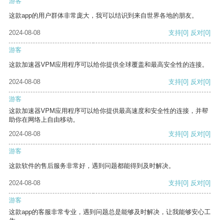
游客
这款app的用户群体非常庞大，我可以结识到来自世界各地的朋友。
2024-08-08
支持
[0]
反对
[0]
游客
这款加速器VPM应用程序可以给你提供全球覆盖和最高安全性的连接。
2024-08-08
支持
[0]
反对
[0]
游客
这款加速器VPM应用程序可以给你提供最高速度和安全性的连接，并帮
助你在网络上自由移动。
2024-08-08
支持
[0]
反对
[0]
游客
这款软件的售后服务非常好，遇到问题都能得到及时解决。
2024-08-08
支持
[0]
反对
[0]
游客
这款app的客服非常专业，遇到问题总是能够及时解决，让我能够安心工