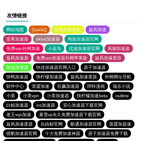
友情链接
网站地图
QuickQ
旋风加速度器
旋风加速
坚果加速器
tiktok加速器
狗急加速器官网
免费vqn外网加速
小蓝鸟
优途加速器官网
风驰加速器
旋风加速器
免费vps加速器外网苹果版
旋风加速度器
快连加速器
快连加速器官网入口
原子加速器
快鸭加速器
快柠檬加速器
旋风加速度器
外网网址导航
软件中心
雷霆加速
狂飙加速器
哔咔漫画
瑞乐小说
小美
小美vpn
小美加速器
快柠檬加速beta
outline
白鲸加速器
ios加速器
安心加速器下载官网
老王vqn加速
暴雪vp永久免费加速器下载官网
旋风加速度器
自由鲸官网
酷通加速器官网
雷霆加器速
猎豹加速器官网
十大免费加速神器
原子加速器免费下载