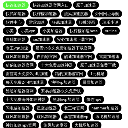
快连加速器
快连加速器官网入口
原子加速器
快鸭加速器
快柠檬加速器
旋风加速度器
外网网址导航
软件中心
雷霆加速
狂飙加速器
哔咔漫画
瑞乐小说
小美
小美vpn
小美加速器
快柠檬加速beta
outline
白鲸加速器
ios加速器
安心加速器下载官网
老王vqn加速
暴雪vp永久免费加速器下载官网
旋风加速度器
自由鲸官网
酷通加速器官网
雷霆加器速
猎豹加速器官网
十大免费加速神器
原子加速器免费下载
雷霆每天免费2小时加速
猎豹加速器官网
1元机场
每天免费2小时加速器
快鸭vp加速器
暴雪加速器
酷通加速器官网
安易加速器永久免费版
十大免费海外加速神器
黑洞nvp加速器
快连npv
闪电猫加速器
星空加速器
老王vp官网
hammer加速器
旋风加速度器
旋风加速器
暴雪加速器vp
纸飞机加速器
神灯加速npv官网
旋风加速度器
大机场加速器