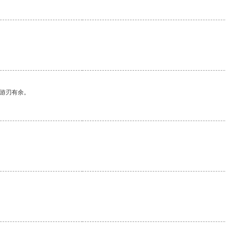
。
中游刃有余。
。