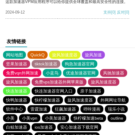
这款加速器VPM应用程序可以给你提供全球覆盖和最高安全性的连接。
2024-09-12
支持
[0]
反对
[0]
友情链接
网站地图
QuickQ
旋风加速度器
旋风加速
坚果加速器
tiktok加速器
狗急加速器官网
免费vqn外网加速
小蓝鸟
优途加速器官网
风驰加速器
旋风加速器
免费vps加速器外网苹果版
旋风加速度器
快连加速器
快连加速器官网入口
原子加速器
快鸭加速器
快柠檬加速器
旋风加速度器
外网网址导航
软件中心
雷霆加速
狂飙加速器
哔咔漫画
瑞乐小说
小美
小美vpn
小美加速器
快柠檬加速beta
outline
白鲸加速器
ios加速器
安心加速器下载官网