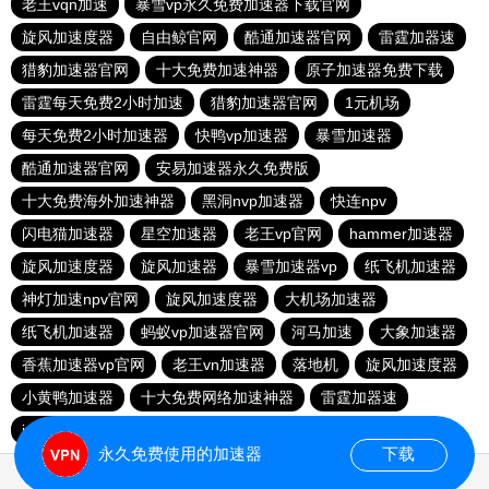
老王vqn加速
暴雪vp永久免费加速器下载官网
旋风加速度器
自由鲸官网
酷通加速器官网
雷霆加器速
猎豹加速器官网
十大免费加速神器
原子加速器免费下载
雷霆每天免费2小时加速
猎豹加速器官网
1元机场
每天免费2小时加速器
快鸭vp加速器
暴雪加速器
酷通加速器官网
安易加速器永久免费版
十大免费海外加速神器
黑洞nvp加速器
快连npv
闪电猫加速器
星空加速器
老王vp官网
hammer加速器
旋风加速度器
旋风加速器
暴雪加速器vp
纸飞机加速器
神灯加速npv官网
旋风加速度器
大机场加速器
纸飞机加速器
蚂蚁vp加速器官网
河马加速
大象加速器
香蕉加速器vp官网
老王vn加速器
落地机
旋风加速度器
小黄鸭加速器
十大免费网络加速神器
雷霆加器速
ios加速器
永久免费使用的加速器
下载