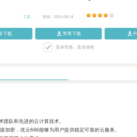
工具
|
时间：2024-09-24
|
卓下载
苹果下载
安卓市场，安全绿色
术团队和先进的云计算技术。
加密，优云666能够为用户提供稳定可靠的云服务。