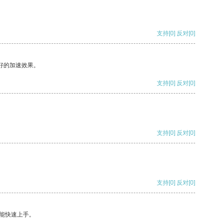
支持
[0]
反对
[0]
好的加速效果。
支持
[0]
反对
[0]
支持
[0]
反对
[0]
支持
[0]
反对
[0]
能快速上手。