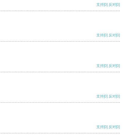
支持
[0]
反对
[0]
支持
[0]
反对
[0]
支持
[0]
反对
[0]
支持
[0]
反对
[0]
支持
[0]
反对
[0]