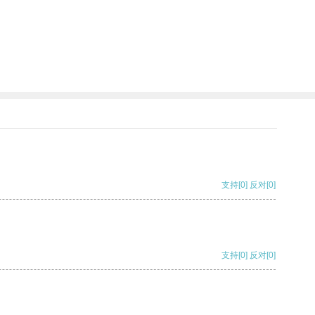
支持
[0]
反对
[0]
支持
[0]
反对
[0]