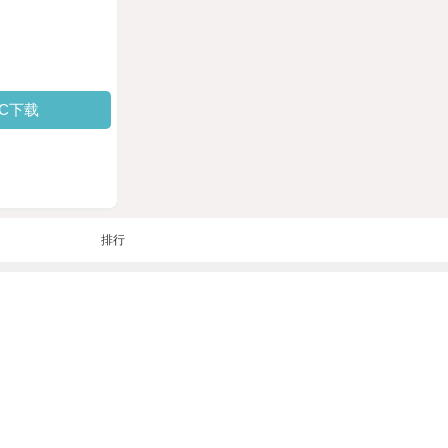
PC下载
排行