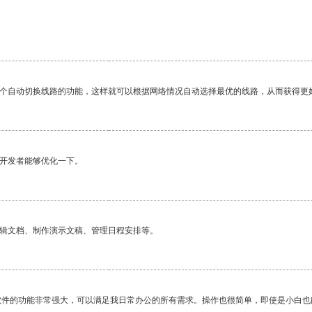
。
一个自动切换线路的功能，这样就可以根据网络情况自动选择最优的线路，从而获得更
望开发者能够优化一下。
编辑文档、制作演示文稿、管理日程安排等。
软件的功能非常强大，可以满足我日常办公的所有需求。操作也很简单，即使是小白也