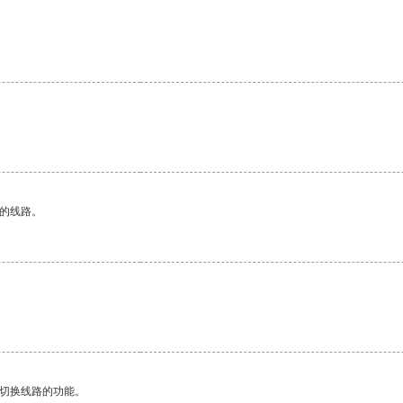
区的线路。
动切换线路的功能。