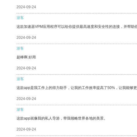
2024-09-24
游客
这款加速器VPM应用程序可以给你提供最高速度和安全性的连接，并帮助
2024-09-24
游客
超棒啊 好用
2024-09-24
游客
这款app是我工作上的得力助手，让我的工作效率提高了50%，让我能够
2024-09-24
游客
这款app就像我的私人导游，带我领略世界各地的美景。
2024-09-24