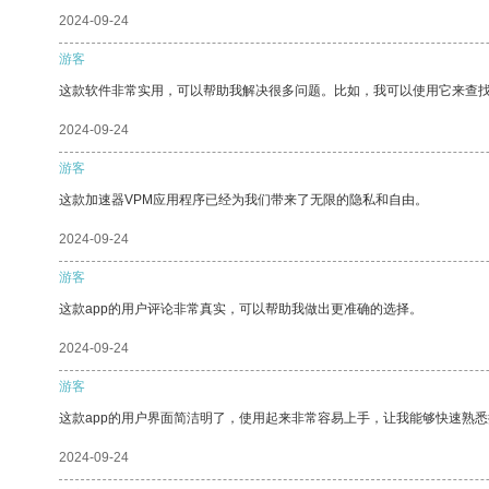
2024-09-24
游客
这款软件非常实用，可以帮助我解决很多问题。比如，我可以使用它来查
2024-09-24
游客
这款加速器VPM应用程序已经为我们带来了无限的隐私和自由。
2024-09-24
游客
这款app的用户评论非常真实，可以帮助我做出更准确的选择。
2024-09-24
游客
这款app的用户界面简洁明了，使用起来非常容易上手，让我能够快速熟
2024-09-24