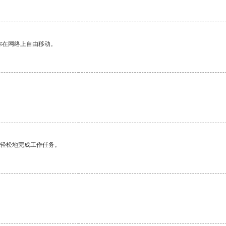
你在网络上自由移动。
更轻松地完成工作任务。