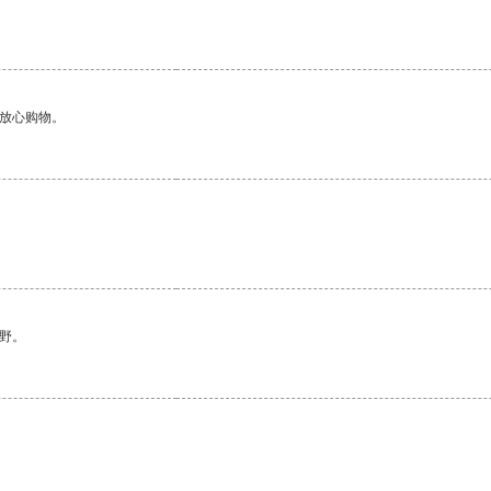
够放心购物。
野。