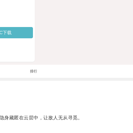
PC下载
排行
隐身藏匿在云层中，让敌人无从寻觅。