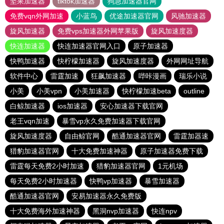
坚果加速器
tiktok加速器
狗急加速器官网
免费vqn外网加速
小蓝鸟
优途加速器官网
风驰加速器
旋风加速器
免费vps加速器外网苹果版
旋风加速度器
快连加速器
快连加速器官网入口
原子加速器
快鸭加速器
快柠檬加速器
旋风加速度器
外网网址导航
软件中心
雷霆加速
狂飙加速器
哔咔漫画
瑞乐小说
小美
小美vpn
小美加速器
快柠檬加速beta
outline
白鲸加速器
ios加速器
安心加速器下载官网
老王vqn加速
暴雪vp永久免费加速器下载官网
旋风加速度器
自由鲸官网
酷通加速器官网
雷霆加器速
猎豹加速器官网
十大免费加速神器
原子加速器免费下载
雷霆每天免费2小时加速
猎豹加速器官网
1元机场
每天免费2小时加速器
快鸭vp加速器
暴雪加速器
酷通加速器官网
安易加速器永久免费版
十大免费海外加速神器
黑洞nvp加速器
快连npv