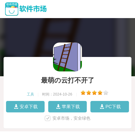
最萌の云打不开了
工具
|
时间：2024-10-26
|
安卓下载
苹果下载
PC下载
安卓市场，安全绿色