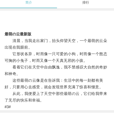
简介
排行
最萌の云最新版
清晨，当我走出家门，抬头仰望天空，一个最萌的云朵
出现在我眼前。
它形状各异，时而像一只可爱的小狗，时而像一个憨态
可掬的小兔子，时而又像一个天真无邪的小孩。
看着它们在天空中自由飘逸，我不禁感叹大自然的奇妙
和神奇。
这些最萌の云像是在告诉我：生活中的每一刻都有美
好，只要用心去感受，就会发现世界充满了惊喜和惬意。
从此，我便爱上了天空中那些最萌の云，它们给我带来
了无尽的快乐和幸福。
#3#