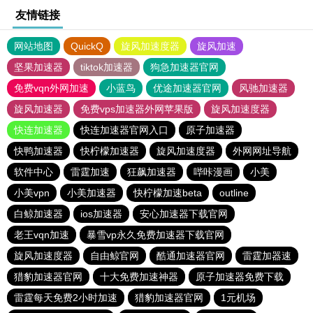
友情链接
网站地图
QuickQ
旋风加速度器
旋风加速
坚果加速器
tiktok加速器
狗急加速器官网
免费vqn外网加速
小蓝鸟
优途加速器官网
风驰加速器
旋风加速器
免费vps加速器外网苹果版
旋风加速度器
快连加速器
快连加速器官网入口
原子加速器
快鸭加速器
快柠檬加速器
旋风加速度器
外网网址导航
软件中心
雷霆加速
狂飙加速器
哔咔漫画
小美
小美vpn
小美加速器
快柠檬加速beta
outline
白鲸加速器
ios加速器
安心加速器下载官网
老王vqn加速
暴雪vp永久免费加速器下载官网
旋风加速度器
自由鲸官网
酷通加速器官网
雷霆加器速
猎豹加速器官网
十大免费加速神器
原子加速器免费下载
雷霆每天免费2小时加速
猎豹加速器官网
1元机场