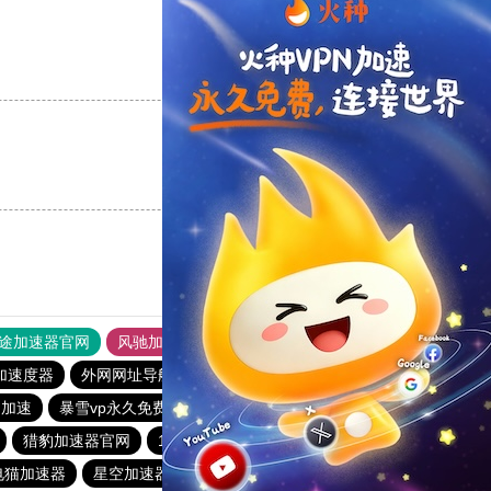
支持
[0]
反对
[0]
支持
[0]
反对
[0]
途加速器官网
风驰加速器
旋风加速器
加速度器
外网网址导航
软件中心
雷霆加速
狂飙加速器
n加速
暴雪vp永久免费加速器下载官网
旋风加速度器
猎豹加速器官网
1元机场
每天免费2小时加速器
电猫加速器
星空加速器
老王vp官网
hammer加速器