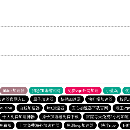
tiktok加速器
狗急加速器官网
免费vqn外网加速
小蓝鸟
优
加速器官网入口
原子加速器
快鸭加速器
快柠檬加速器
旋风
outline
白鲸加速器
ios加速器
安心加速器下载官网
老王vq
十大免费加速神器
原子加速器免费下载
雷霆每天免费2小时加速
免费版
十大免费海外加速神器
黑洞nvp加速器
快连npv
闪