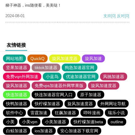
梯子神器，ins随便看，美美哒！
2024-08-01
支持
[0]
反对
[0]
友情链接
网站地图
QuickQ
旋风加速度器
旋风加速
坚果加速器
tiktok加速器
狗急加速器官网
免费vqn外网加速
小蓝鸟
优途加速器官网
风驰加速器
旋风加速器
免费vps加速器外网苹果版
旋风加速度器
快连加速器
快连加速器官网入口
原子加速器
快鸭加速器
快柠檬加速器
旋风加速度器
外网网址导航
软件中心
雷霆加速
狂飙加速器
哔咔漫画
瑞乐小说
小美
小美vpn
小美加速器
快柠檬加速beta
outline
白鲸加速器
ios加速器
安心加速器下载官网