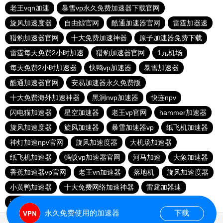
老王vqn加速
暴雪vp永久免费加速器下载官网
旋风加速度器
自由鲸官网
酷通加速器官网
雷霆加器速
猎豹加速器官网
十大免费加速神器
原子加速器免费下载
雷霆每天免费2小时加速
猎豹加速器官网
1元机场
每天免费2小时加速器
快鸭vp加速器
暴雪加速器
酷通加速器官网
安易加速器永久免费版
十大免费海外加速神器
黑洞nvp加速器
快连npv
闪电猫加速器
星空加速器
老王vp官网
hammer加速器
旋风加速度器
旋风加速器
暴雪加速器vp
纸飞机加速器
神灯加速npv官网
旋风加速度器
大机场加速器
纸飞机加速器
蚂蚁vp加速器官网
河马加速
大象加速器
香蕉加速器vp官网
老王vn加速器
落地机
旋风加速度器
小黄鸭加速器
十大免费网络加速神器
雷霆加器速
ios加速器
永久免费使用的加速器
下载