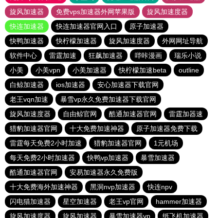
旋风加速器
免费vps加速器外网苹果版
旋风加速度器
快连加速器
快连加速器官网入口
原子加速器
快鸭加速器
快柠檬加速器
旋风加速度器
外网网址导航
软件中心
雷霆加速
狂飙加速器
哔咔漫画
瑞乐小说
小美
小美vpn
小美加速器
快柠檬加速beta
outline
白鲸加速器
ios加速器
安心加速器下载官网
老王vqn加速
暴雪vp永久免费加速器下载官网
旋风加速度器
自由鲸官网
酷通加速器官网
雷霆加器速
猎豹加速器官网
十大免费加速神器
原子加速器免费下载
雷霆每天免费2小时加速
猎豹加速器官网
1元机场
每天免费2小时加速器
快鸭vp加速器
暴雪加速器
酷通加速器官网
安易加速器永久免费版
十大免费海外加速神器
黑洞nvp加速器
快连npv
闪电猫加速器
星空加速器
老王vp官网
hammer加速器
旋风加速度器
旋风加速器
暴雪加速器vp
纸飞机加速器